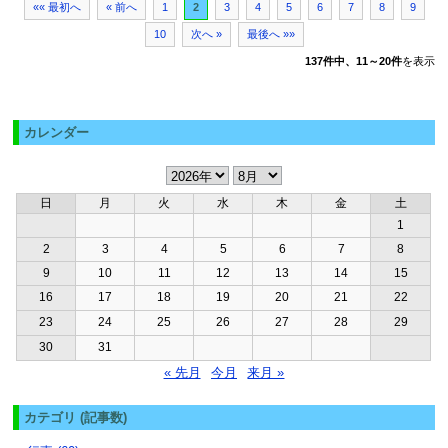
«« 最初へ
« 前へ
1
2
3
4
5
6
7
8
9
10
次へ »
最後へ »»
137件中、11～20件
を表示
カレンダー
日
月
火
水
木
金
土
1
2
3
4
5
6
7
8
9
10
11
12
13
14
15
16
17
18
19
20
21
22
23
24
25
26
27
28
29
30
31
« 先月
今月
来月 »
カテゴリ (記事数)