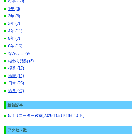
行事 (60)
■
1年 (9)
■
2年 (6)
■
3年 (7)
■
4年 (11)
■
5年 (7)
■
6年 (16)
■
なかよし (9)
■
縦わり活動 (3)
■
授業 (17)
■
地域 (11)
■
日常 (25)
■
給食 (22)
■
新着記事
5/8 リコーダー教室[2026年05月08日 10:16]
■
アクセス数