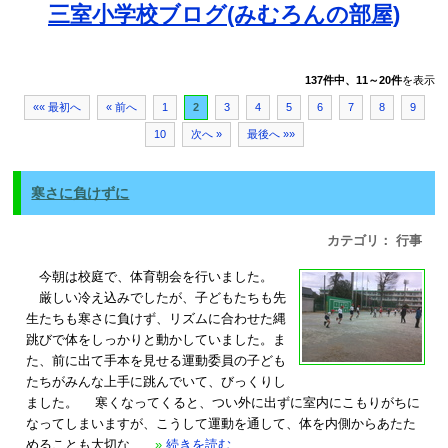
三室小学校ブログ(みむろんの部屋)
137件中、11～20件
を表示
«« 最初へ
« 前へ
1
2
3
4
5
6
7
8
9
10
次へ »
最後へ »»
寒さに負けずに
カテゴリ： 行事
今朝は校庭で、体育朝会を行いました。
厳しい冷え込みでしたが、子どもたちも先
生たちも寒さに負けず、リズムに合わせた縄
跳びで体をしっかりと動かしていました。ま
た、前に出て手本を見せる運動委員の子ども
たちがみんな上手に跳んでいて、びっくりし
ました。 寒くなってくると、つい外に出ずに室内にこもりがちに
なってしまいますが、こうして運動を通して、体を内側からあたた
めることも大切な...
»
続きを読む